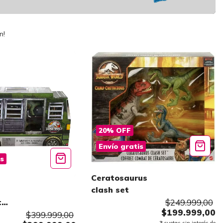
n!
20
%
OFF
Envío gratis
is
Ceratosaurus
clash set
t
$249.999,00
$199.999,00
$399.999,00