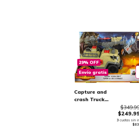
29
%
OFF
Envío gratis
Capture and
crash Truck
camión
$349.9
$249.9
3
cuotas sin i
$83