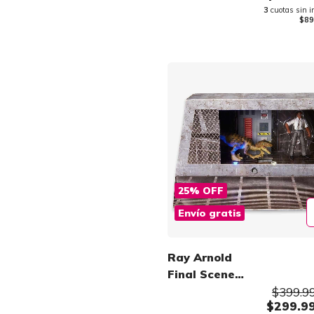
3
cuotas sin i
$89
25
%
OFF
Envío gratis
Ray Arnold
Final Scene
SDCC
$399.9
$299.9