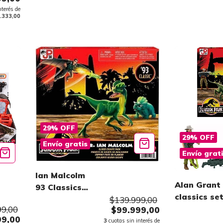
nterés de
.333,00
29
%
OFF
29
%
OFF
Envío gratis
Envío grat
Ian Malcolm
Alan Grant
93 Classics
classics se
Set
$139.999,00
99,00
$99.999,00
99,00
3
cuotas sin interés de