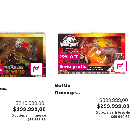
25
%
OFF
Envío gratis
is
Battle
nos
Damage
Ultimate
$399.999,00
ry
$249.999,00
$299.999,00
Baryonyx
$199.999,00
3
cuotas sin interés de
Breakout Set
3
cuotas sin interés de
$99.999,67
$66.666,33