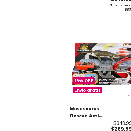
3
cuotas sin i
$83
23
%
OFF
Envío gratis
Mosasaurus
Rescue Action
Boat Rebirth
$349.9
$269.9