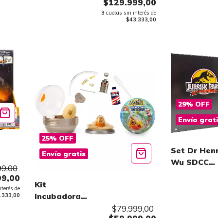
$129.999,00
Collection
3
cuotas sin interés de
$43.333,00
29
%
OFF
Envío grat
25
%
OFF
Set Dr Hen
Envío gratis
Wu SDCC
99,00
Edicion
99,00
Kit
Limitada
nterés de
Incubadora
.333,00
Make it mini
$79.999,00