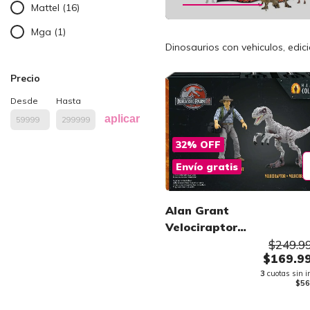
Mattel (16)
Mga (1)
Dinosaurios con vehiculos, edici
Precio
Desde
Hasta
aplicar
32
%
OFF
Envío gratis
Alan Grant
Velociraptor
Encounter
$249.9
$169.9
Mattel
3
cuotas sin i
$56