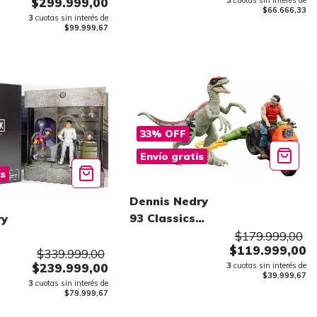
$299.999,00
3
cuotas sin interés de
$66.666,33
3
cuotas sin interés de
$99.999,67
33
%
OFF
Envío gratis
is
Dennis Nedry
93 Classics
ry
Mattel
$179.999,00
$119.999,00
$339.999,00
3
cuotas sin interés de
$239.999,00
$39.999,67
3
cuotas sin interés de
$79.999,67