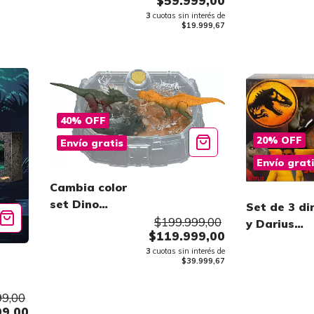
$59.999,00
Dinos
3
cuotas sin interés de
$19.999,67
40
%
OFF
20
%
OFF
Envío gratis
Envío grat
Cambia color
set Dino
Set de 3 di
Reveals
$199.999,00
y Darius
$119.999,00
Chaos Theo
3
cuotas sin interés de
$39.999,67
99,00
99,00