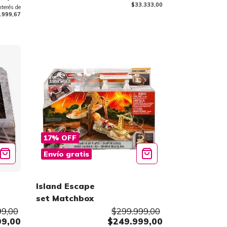
$33.333,00
nterés de
.999,67
17
%
OFF
Envío gratis
Island Escape
set Matchbox
99,00
$299.999,00
99,00
$249.999,00