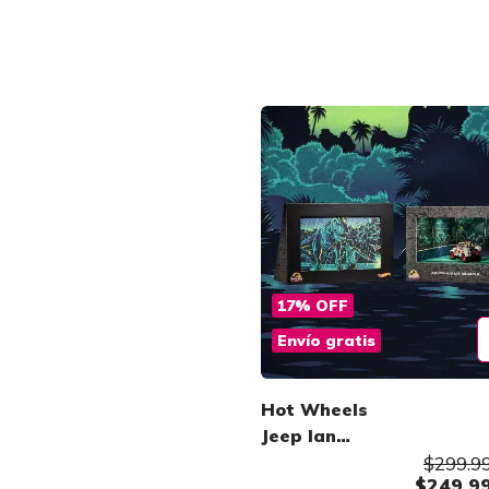
17
%
OFF
Envío gratis
Hot Wheels
Jeep Ian
Malcolm SDCC
$299.9
$249.9
Set