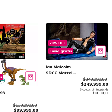
29
%
OFF
Envío gratis
Ian Malcolm
SDCC Mattel
is
Creations
$349.999,00
$249.999,00
3
cuotas sin interés de
 93
$83.333,00
t
$139.999,00
$99.999,00