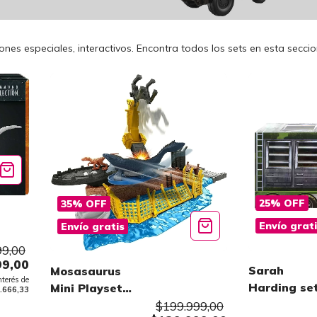
ones especiales, interactivos. Encontra todos los sets en esta seccio
25
%
OFF
35
%
OFF
Envío grat
Envío gratis
99,00
99,00
Sarah
Mosasaurus
nterés de
Harding se
Mini Playset
.666,33
Legacy
Mattel
$199.999,00