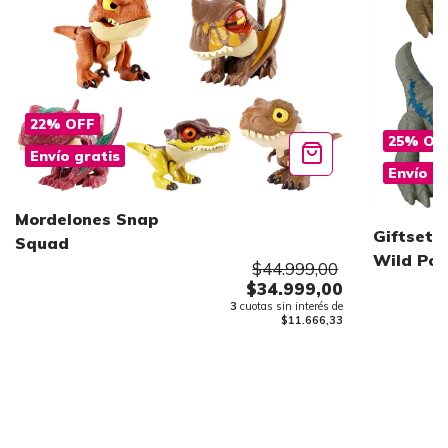
22
%
OFF
25
%
OF
Envío gratis
Envío g
Mordelones Snap
Giftset 
Squad
Wild Po
$44.999,00
$34.999,00
3
cuotas sin interés de
$11.666,33