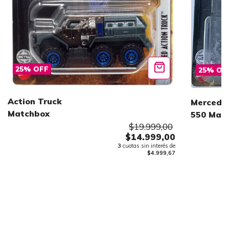
25
%
OFF
25
%
OF
Action Truck
Mercede
Matchbox
550 Mat
$19.999,00
$14.999,00
3
cuotas sin interés de
$4.999,67