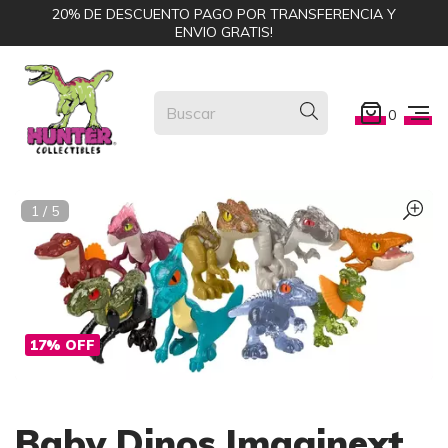
20% DE DESCUENTO PAGO POR TRANSFERENCIA Y
ENVIO GRATIS!
0
1
/
5
17
%
OFF
Baby Dinos Imaginext