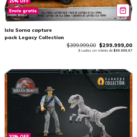
25
%
OFF
Envío gratis
Isla Sorna capture
pack Legacy Collection
$399.999,00
$299.999,00
3
cuotas sin interés de
$99.999,67
32
%
OFF