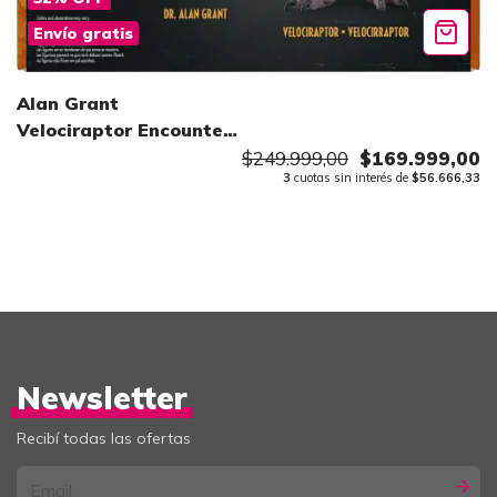
Envío gratis
Alan Grant
Velociraptor Encounter
Mattel
$249.999,00
$169.999,00
3
cuotas sin interés de
$56.666,33
Newsletter
Recibí todas las ofertas