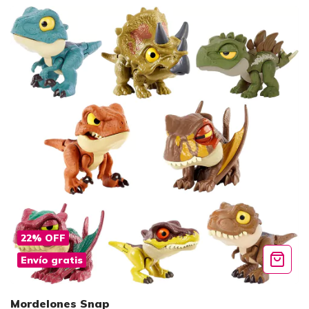
22
%
OFF
Envío gratis
Mordelones Snap