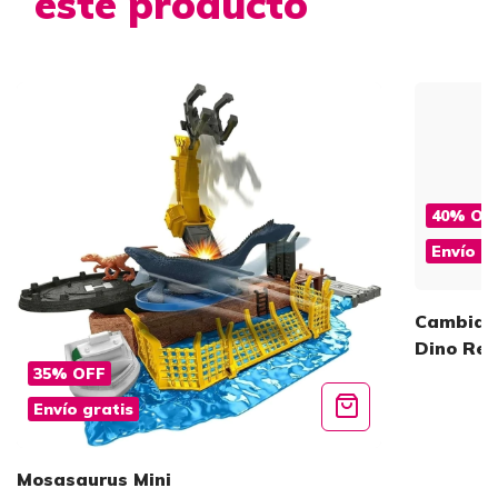
este producto
40
%
OF
Envío g
Cambia c
Dino Rev
35
%
OFF
Envío gratis
Mosasaurus Mini