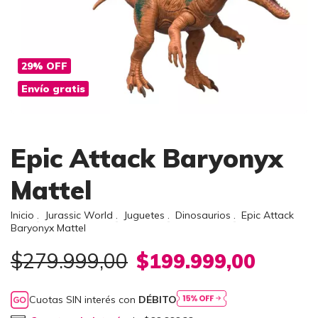
29
%
OFF
Envío gratis
Epic Attack Baryonyx
Mattel
Inicio
.
Jurassic World
.
Juguetes
.
Dinosaurios
.
Epic Attack
Baryonyx Mattel
$279.999,00
$199.999,00
Cuotas SIN interés con
DÉBITO