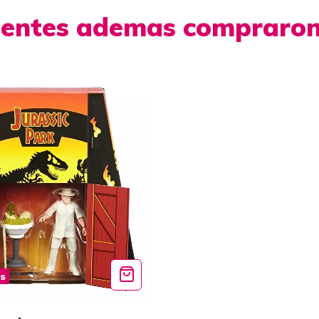
lientes ademas compraro
is