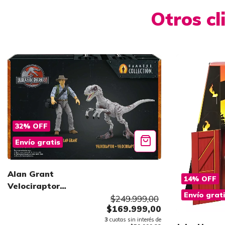
Otros c
32
%
OFF
Envío gratis
Alan Grant
14
%
OFF
Velociraptor
Envío grat
Encounter Mattel
$249.999,00
$169.999,00
3
cuotas sin interés de