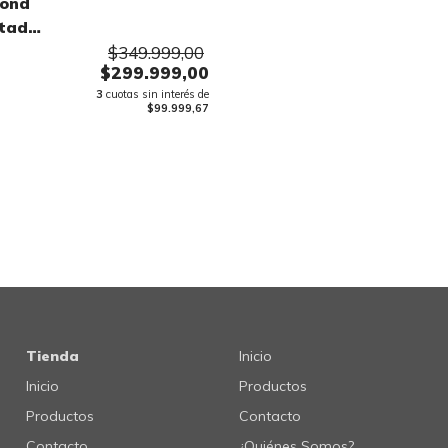
ond
itada
$349.999,00
$299.999,00
3
cuotas sin interés de
$99.999,67
Tienda
Inicio
Inicio
Productos
Productos
Contacto
Contacto
¿Quiénes Somos?