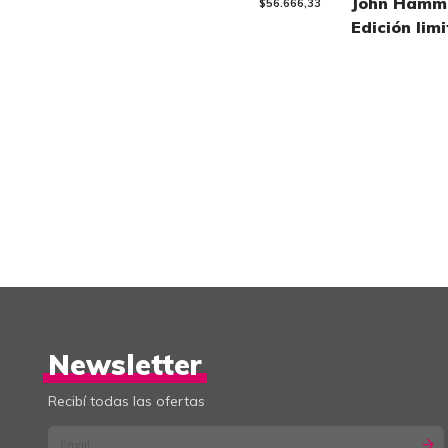
John Hamm
$56.666,33
Edición lim
SDCC
Newsletter
Recibí todas las ofertas