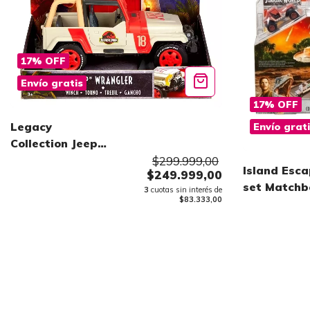
17
%
OFF
Envío gratis
17
%
OFF
Legacy
Envío grat
Collection Jeep
Matchbox
$299.999,00
Island Esc
$249.999,00
set Matchb
3
cuotas sin interés de
$83.333,00