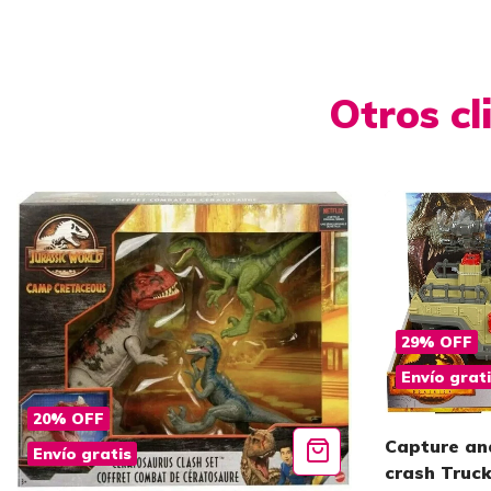
Otros c
29
%
OFF
Envío grat
20
%
OFF
Capture an
Envío gratis
crash Truc