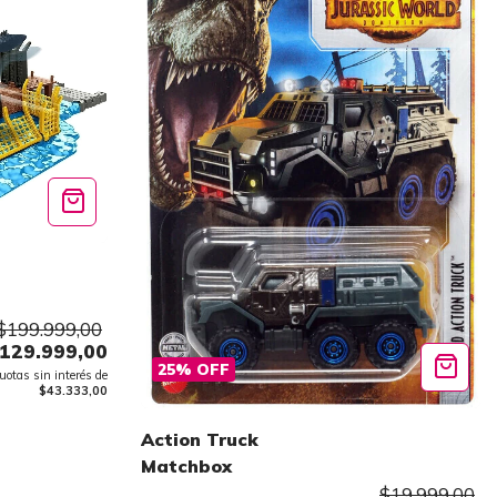
$199.999,00
129.999,00
25
%
OFF
uotas sin interés de
$43.333,00
Action Truck
Matchbox
$19.999,00