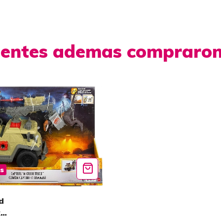
lientes ademas compraro
is
d
k