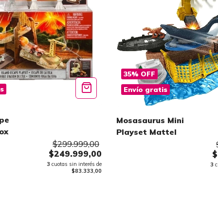
35
%
OFF
is
Envío gratis
ape
Mosasaurus Mini
ox
Playset Mattel
$299.999,00
$249.999,00
$
3
cuotas sin interés de
3
c
$83.333,00