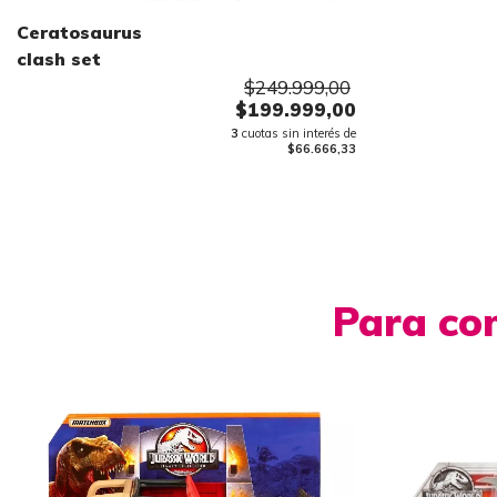
camión
Ceratosaurus
clash set
$249.999,00
$199.999,00
3
cuotas sin interés de
$66.666,33
Para co