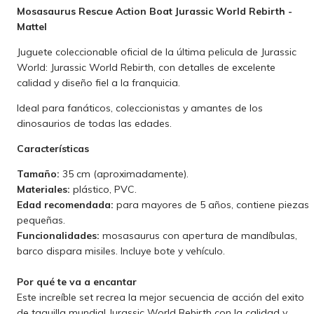
Mosasaurus Rescue Action Boat
Jurassic World Rebirth -
Mattel
Juguete coleccionable oficial de la última pelicula de Jurassic
World: Jurassic World Rebirth, con detalles de excelente
calidad y diseño fiel a la franquicia.
Ideal para fanáticos, coleccionistas y amantes de los
dinosaurios de todas las edades.
Características
Tamaño:
35 cm (aproximadamente).
Materiales:
plástico, PVC.
Edad recomendada:
para mayores de 5 años, contiene piezas
pequeñas.
Funcionalidades:
mosasaurus con apertura de mandíbulas,
barco dispara misiles. Incluye bote y vehículo.
Por qué te va a encantar
Este increíble set recrea la mejor secuencia de acción del exito
de taquilla mundial Jurassic World Rebirth con la calidad y